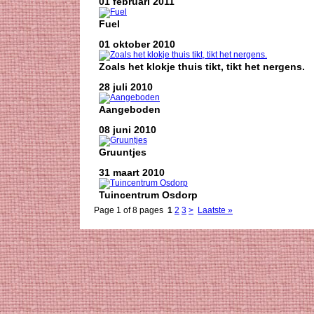
01 februari 2011
Fuel
01 oktober 2010
Zoals het klokje thuis tikt, tikt het nergens.
28 juli 2010
Aangeboden
08 juni 2010
Gruuntjes
31 maart 2010
Tuincentrum Osdorp
Page 1 of 8 pages
1
2
3
>
Laatste »