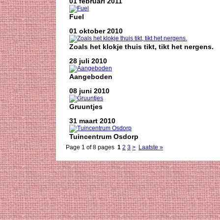
01 februari 2011
Fuel
01 oktober 2010
Zoals het klokje thuis tikt, tikt het nergens.
28 juli 2010
Aangeboden
08 juni 2010
Gruuntjes
31 maart 2010
Tuincentrum Osdorp
Page 1 of 8 pages
1
2
3
>
Laatste »