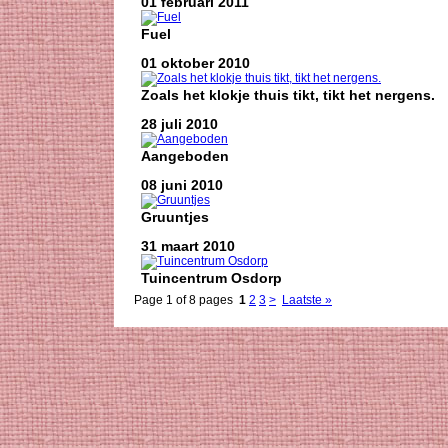
01 februari 2011
Fuel
01 oktober 2010
Zoals het klokje thuis tikt, tikt het nergens.
28 juli 2010
Aangeboden
08 juni 2010
Gruuntjes
31 maart 2010
Tuincentrum Osdorp
Page 1 of 8 pages
1
2
3
>
Laatste »