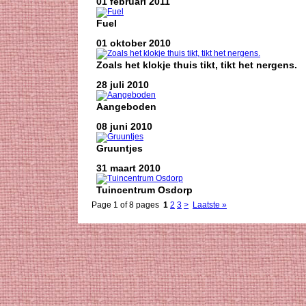
01 februari 2011
Fuel
01 oktober 2010
Zoals het klokje thuis tikt, tikt het nergens.
28 juli 2010
Aangeboden
08 juni 2010
Gruuntjes
31 maart 2010
Tuincentrum Osdorp
Page 1 of 8 pages
1
2
3
>
Laatste »