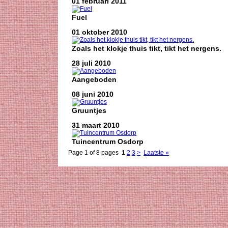
01 februari 2011
Fuel
01 oktober 2010
Zoals het klokje thuis tikt, tikt het nergens.
28 juli 2010
Aangeboden
08 juni 2010
Gruuntjes
31 maart 2010
Tuincentrum Osdorp
Page 1 of 8 pages
1
2
3
>
Laatste »