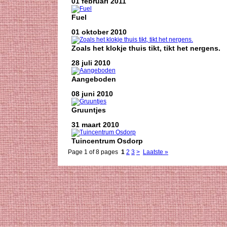
01 februari 2011
Fuel
01 oktober 2010
Zoals het klokje thuis tikt, tikt het nergens.
28 juli 2010
Aangeboden
08 juni 2010
Gruuntjes
31 maart 2010
Tuincentrum Osdorp
Page 1 of 8 pages
1
2
3
>
Laatste »