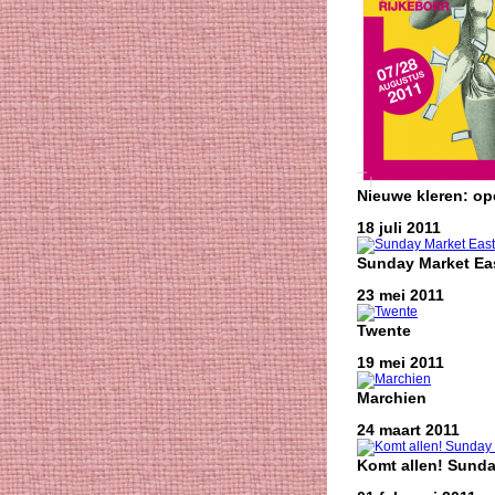
Nieuwe kleren: o
18 juli 2011
Sunday Market Eas
23 mei 2011
Twente
19 mei 2011
Marchien
24 maart 2011
Komt allen! Sunda