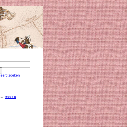
eerd zoeken
ion:
RSS 2.0