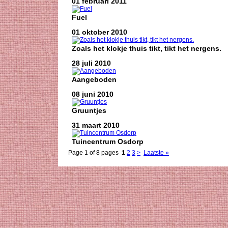
01 februari 2011
Fuel
01 oktober 2010
Zoals het klokje thuis tikt, tikt het nergens.
28 juli 2010
Aangeboden
08 juni 2010
Gruuntjes
31 maart 2010
Tuincentrum Osdorp
Page 1 of 8 pages
1
2
3
>
Laatste »