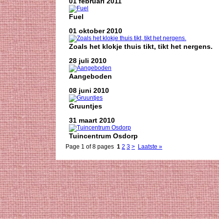
01 februari 2011
Fuel
01 oktober 2010
Zoals het klokje thuis tikt, tikt het nergens.
28 juli 2010
Aangeboden
08 juni 2010
Gruuntjes
31 maart 2010
Tuincentrum Osdorp
Page 1 of 8 pages
1
2
3
>
Laatste »