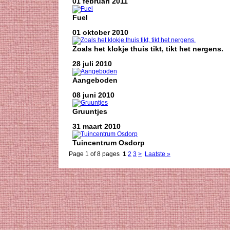
01 februari 2011
Fuel
01 oktober 2010
Zoals het klokje thuis tikt, tikt het nergens.
28 juli 2010
Aangeboden
08 juni 2010
Gruuntjes
31 maart 2010
Tuincentrum Osdorp
Page 1 of 8 pages
1
2
3
>
Laatste »