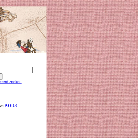
eerd zoeken
ion:
RSS 2.0