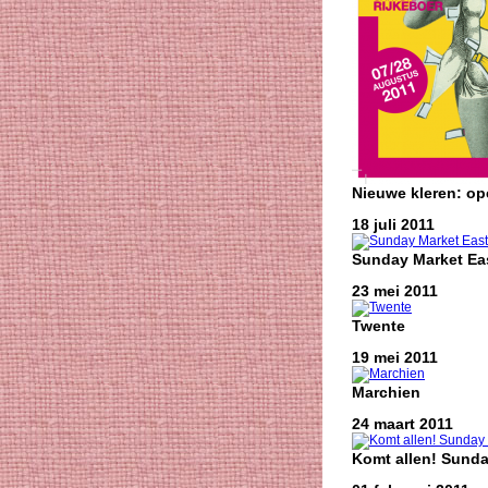
Nieuwe kleren: o
18 juli 2011
Sunday Market Eas
23 mei 2011
Twente
19 mei 2011
Marchien
24 maart 2011
Komt allen! Sunda