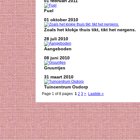
01 februari 2011
Fuel
01 oktober 2010
Zoals het klokje thuis tikt, tikt het nergens.
28 juli 2010
Aangeboden
08 juni 2010
Gruuntjes
31 maart 2010
Tuincentrum Osdorp
Page 1 of 8 pages
1
2
3
>
Laatste »