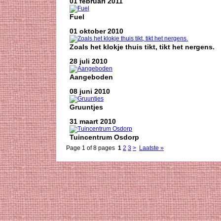
01 februari 2011
Fuel
01 oktober 2010
Zoals het klokje thuis tikt, tikt het nergens.
28 juli 2010
Aangeboden
08 juni 2010
Gruuntjes
31 maart 2010
Tuincentrum Osdorp
Page 1 of 8 pages
1
2
3
>
Laatste »