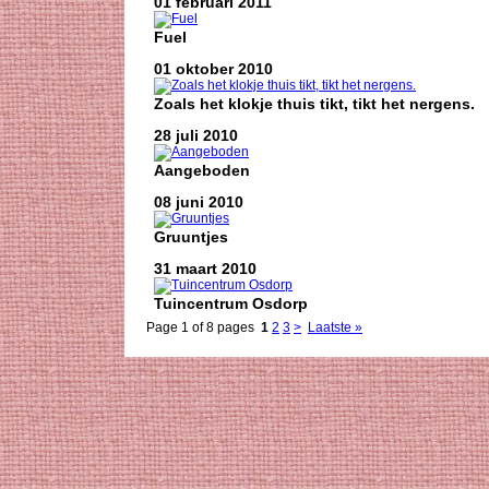
01 februari 2011
Fuel
01 oktober 2010
Zoals het klokje thuis tikt, tikt het nergens.
28 juli 2010
Aangeboden
08 juni 2010
Gruuntjes
31 maart 2010
Tuincentrum Osdorp
Page 1 of 8 pages
1
2
3
>
Laatste »