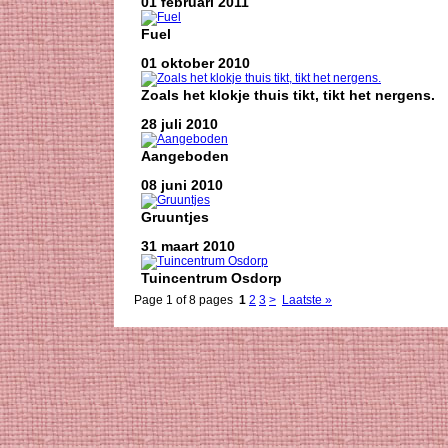
01 februari 2011
Fuel
01 oktober 2010
Zoals het klokje thuis tikt, tikt het nergens.
28 juli 2010
Aangeboden
08 juni 2010
Gruuntjes
31 maart 2010
Tuincentrum Osdorp
Page 1 of 8 pages
1
2
3
>
Laatste »