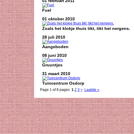
01 februari 2011
Fuel
01 oktober 2010
Zoals het klokje thuis tikt, tikt het nergens.
28 juli 2010
Aangeboden
08 juni 2010
Gruuntjes
31 maart 2010
Tuincentrum Osdorp
Page 1 of 8 pages
1
2
3
>
Laatste »