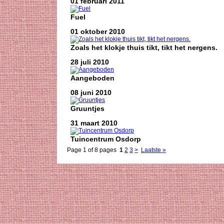
01 februari 2011
Fuel
01 oktober 2010
Zoals het klokje thuis tikt, tikt het nergens.
28 juli 2010
Aangeboden
08 juni 2010
Gruuntjes
31 maart 2010
Tuincentrum Osdorp
Page 1 of 8 pages
1
2
3
>
Laatste »