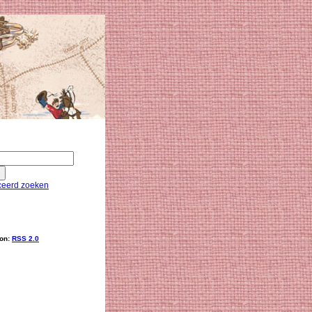
eerd zoeken
ion:
RSS 2.0