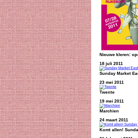
Nieuwe kleren: o
18 juli 2011
Sunday Market Eas
23 mei 2011
Twente
19 mei 2011
Marchien
24 maart 2011
Komt allen! Sunda