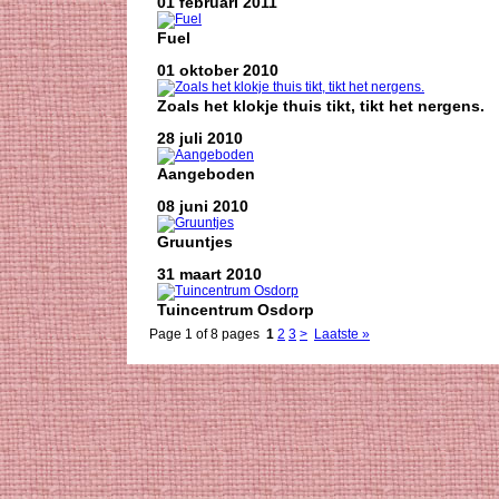
01 februari 2011
Fuel
01 oktober 2010
Zoals het klokje thuis tikt, tikt het nergens.
28 juli 2010
Aangeboden
08 juni 2010
Gruuntjes
31 maart 2010
Tuincentrum Osdorp
Page 1 of 8 pages
1
2
3
>
Laatste »