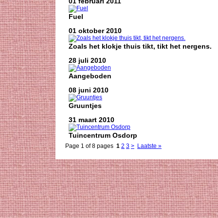
01 februari 2011
Fuel
01 oktober 2010
Zoals het klokje thuis tikt, tikt het nergens.
28 juli 2010
Aangeboden
08 juni 2010
Gruuntjes
31 maart 2010
Tuincentrum Osdorp
Page 1 of 8 pages
1
2
3
>
Laatste »