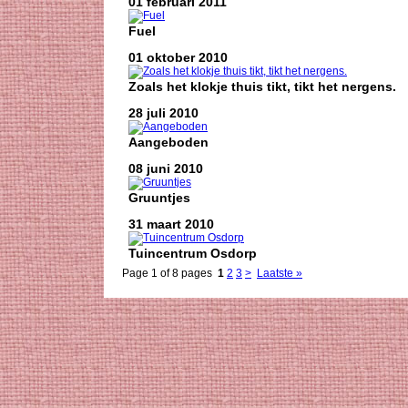
01 februari 2011
Fuel
01 oktober 2010
Zoals het klokje thuis tikt, tikt het nergens.
28 juli 2010
Aangeboden
08 juni 2010
Gruuntjes
31 maart 2010
Tuincentrum Osdorp
Page 1 of 8 pages
1
2
3
>
Laatste »