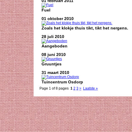
01 februari 2011
Fuel
01 oktober 2010
Zoals het klokje thuis tikt, tikt het nergens.
28 juli 2010
Aangeboden
08 juni 2010
Gruuntjes
31 maart 2010
Tuincentrum Osdorp
Page 1 of 8 pages
1
2
3
>
Laatste »