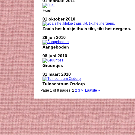
01 februari 2011
Fuel
01 oktober 2010
Zoals het klokje thuis tikt, tikt het nergens.
28 juli 2010
Aangeboden
08 juni 2010
Gruuntjes
31 maart 2010
Tuincentrum Osdorp
Page 1 of 8 pages
1
2
3
>
Laatste »