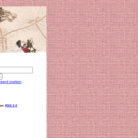
eerd zoeken
ion:
RSS 2.0