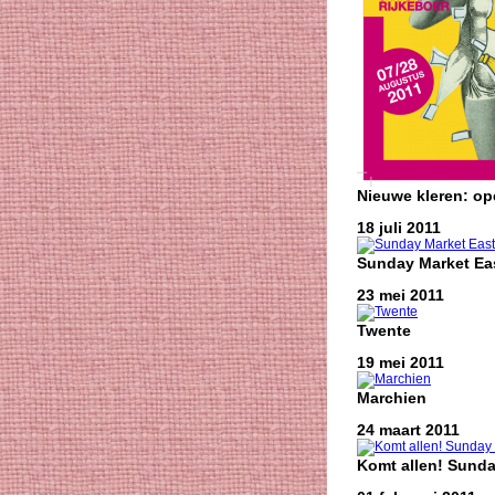
Nieuwe kleren: o
18 juli 2011
Sunday Market Eas
23 mei 2011
Twente
19 mei 2011
Marchien
24 maart 2011
Komt allen! Sunda