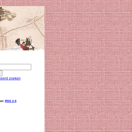
eerd zoeken
ion:
RSS 2.0