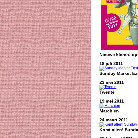
Nieuwe kleren: o
18 juli 2011
Sunday Market Eas
23 mei 2011
Twente
19 mei 2011
Marchien
24 maart 2011
Komt allen! Sunda