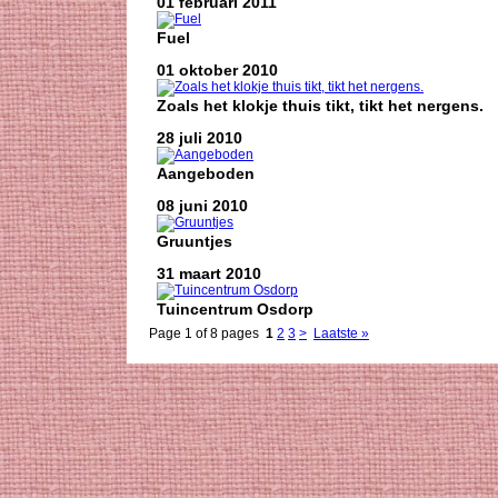
01 februari 2011
Fuel
01 oktober 2010
Zoals het klokje thuis tikt, tikt het nergens.
28 juli 2010
Aangeboden
08 juni 2010
Gruuntjes
31 maart 2010
Tuincentrum Osdorp
Page 1 of 8 pages
1
2
3
>
Laatste »