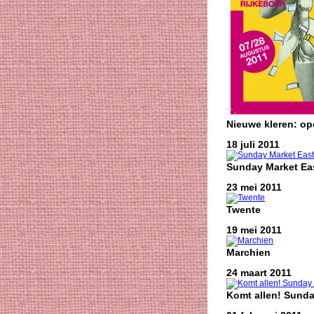
Nieuwe kleren: o
18 juli 2011
Sunday Market Eas
23 mei 2011
Twente
19 mei 2011
Marchien
24 maart 2011
Komt allen! Sunda