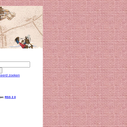
eerd zoeken
ion:
RSS 2.0