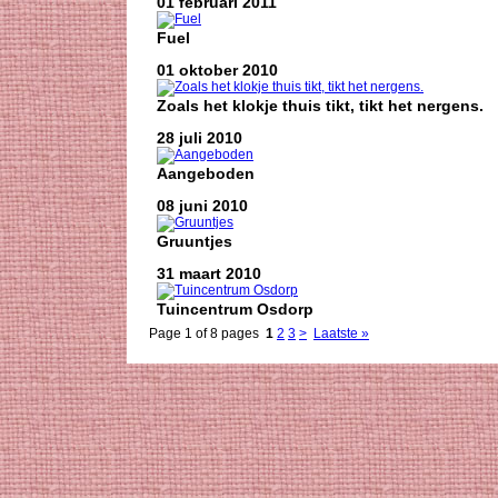
01 februari 2011
Fuel
01 oktober 2010
Zoals het klokje thuis tikt, tikt het nergens.
28 juli 2010
Aangeboden
08 juni 2010
Gruuntjes
31 maart 2010
Tuincentrum Osdorp
Page 1 of 8 pages
1
2
3
>
Laatste »