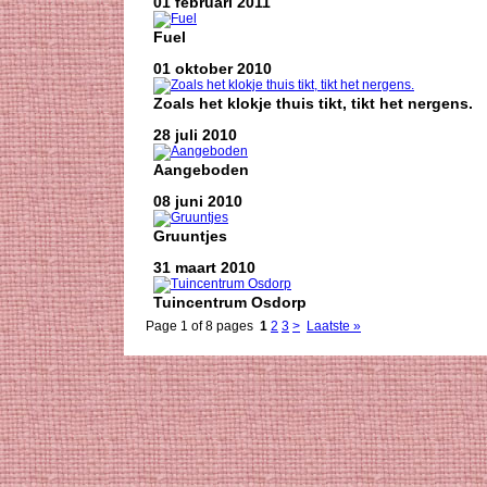
01 februari 2011
Fuel
01 oktober 2010
Zoals het klokje thuis tikt, tikt het nergens.
28 juli 2010
Aangeboden
08 juni 2010
Gruuntjes
31 maart 2010
Tuincentrum Osdorp
Page 1 of 8 pages
1
2
3
>
Laatste »