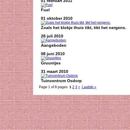
01 februari 2011
Fuel
01 oktober 2010
Zoals het klokje thuis tikt, tikt het nergens.
28 juli 2010
Aangeboden
08 juni 2010
Gruuntjes
31 maart 2010
Tuincentrum Osdorp
Page 1 of 8 pages
1
2
3
>
Laatste »