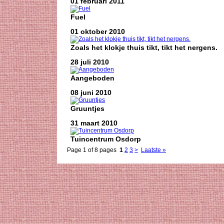
01 februari 2011
Fuel
01 oktober 2010
Zoals het klokje thuis tikt, tikt het nergens.
28 juli 2010
Aangeboden
08 juni 2010
Gruuntjes
31 maart 2010
Tuincentrum Osdorp
Page 1 of 8 pages
1
2
3
>
Laatste »