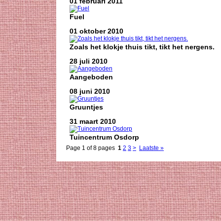
01 februari 2011
Fuel
01 oktober 2010
Zoals het klokje thuis tikt, tikt het nergens.
28 juli 2010
Aangeboden
08 juni 2010
Gruuntjes
31 maart 2010
Tuincentrum Osdorp
Page 1 of 8 pages
1
2
3
>
Laatste »