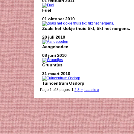
01 februari 2011
Fuel
01 oktober 2010
Zoals het klokje thuis tikt, tikt het nergens.
28 juli 2010
Aangeboden
08 juni 2010
Gruuntjes
31 maart 2010
Tuincentrum Osdorp
Page 1 of 8 pages
1
2
3
>
Laatste »