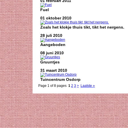
01 februari 2011
Fuel
01 oktober 2010
Zoals het klokje thuis tikt, tikt het nergens.
28 juli 2010
Aangeboden
08 juni 2010
Gruuntjes
31 maart 2010
Tuincentrum Osdorp
Page 1 of 8 pages
1
2
3
>
Laatste »