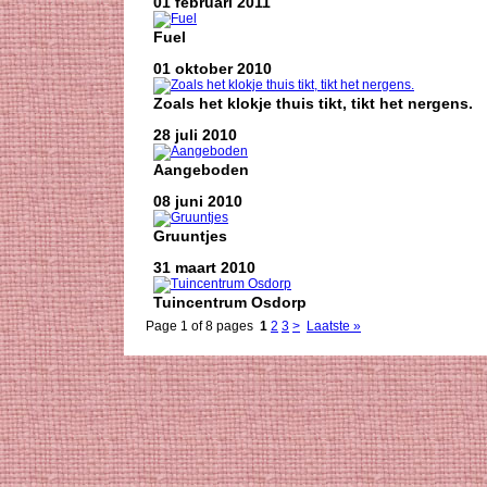
01 februari 2011
Fuel
01 oktober 2010
Zoals het klokje thuis tikt, tikt het nergens.
28 juli 2010
Aangeboden
08 juni 2010
Gruuntjes
31 maart 2010
Tuincentrum Osdorp
Page 1 of 8 pages
1
2
3
>
Laatste »