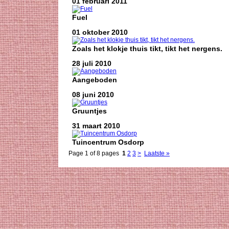
01 februari 2011
Fuel
01 oktober 2010
Zoals het klokje thuis tikt, tikt het nergens.
28 juli 2010
Aangeboden
08 juni 2010
Gruuntjes
31 maart 2010
Tuincentrum Osdorp
Page 1 of 8 pages
1
2
3
>
Laatste »