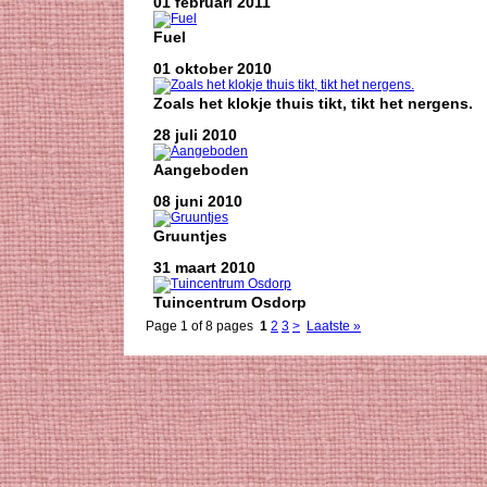
01 februari 2011
Fuel
01 oktober 2010
Zoals het klokje thuis tikt, tikt het nergens.
28 juli 2010
Aangeboden
08 juni 2010
Gruuntjes
31 maart 2010
Tuincentrum Osdorp
Page 1 of 8 pages
1
2
3
>
Laatste »