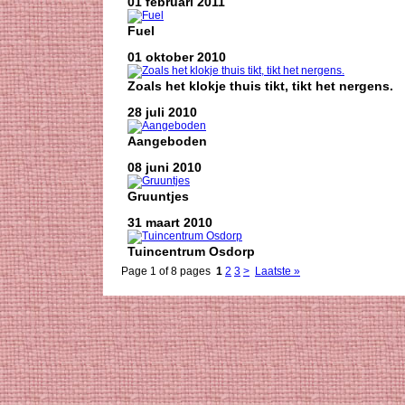
01 februari 2011
Fuel
01 oktober 2010
Zoals het klokje thuis tikt, tikt het nergens.
28 juli 2010
Aangeboden
08 juni 2010
Gruuntjes
31 maart 2010
Tuincentrum Osdorp
Page 1 of 8 pages
1
2
3
>
Laatste »