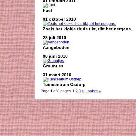
01 februari 2011
Fuel
01 oktober 2010
Zoals het klokje thuis tikt, tikt het nergens.
28 juli 2010
Aangeboden
08 juni 2010
Gruuntjes
31 maart 2010
Tuincentrum Osdorp
Page 1 of 8 pages
1
2
3
>
Laatste »