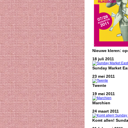
Nieuwe kleren: o
18 juli 2011
Sunday Market Eas
23 mei 2011
Twente
19 mei 2011
Marchien
24 maart 2011
Komt allen! Sunda