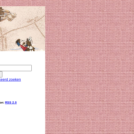
eerd zoeken
ion:
RSS 2.0