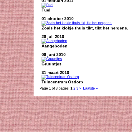
01 februari 2011
Fuel
01 oktober 2010
Zoals het klokje thuis tikt, tikt het nergens.
28 juli 2010
Aangeboden
08 juni 2010
Gruuntjes
31 maart 2010
Tuincentrum Osdorp
Page 1 of 8 pages
1
2
3
>
Laatste »