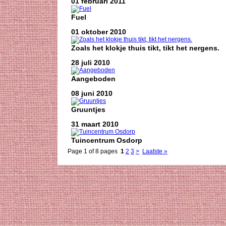
01 februari 2011
Fuel
01 oktober 2010
Zoals het klokje thuis tikt, tikt het nergens.
28 juli 2010
Aangeboden
08 juni 2010
Gruuntjes
31 maart 2010
Tuincentrum Osdorp
Page 1 of 8 pages
1
2
3
>
Laatste »