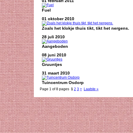
01 februari 2011
Fuel
01 oktober 2010
Zoals het klokje thuis tikt, tikt het nergens.
28 juli 2010
Aangeboden
08 juni 2010
Gruuntjes
31 maart 2010
Tuincentrum Osdorp
Page 1 of 8 pages
1
2
3
>
Laatste »