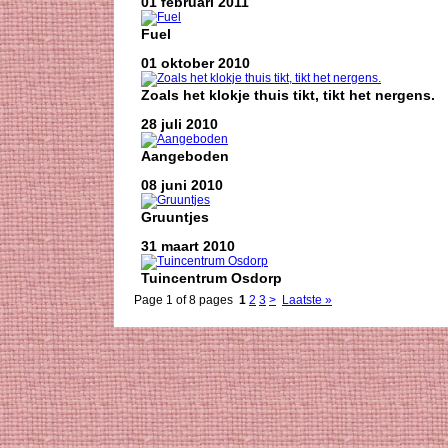
01 februari 2011
Fuel
01 oktober 2010
Zoals het klokje thuis tikt, tikt het nergens.
28 juli 2010
Aangeboden
08 juni 2010
Gruuntjes
31 maart 2010
Tuincentrum Osdorp
Page 1 of 8 pages
1
2
3
>
Laatste »