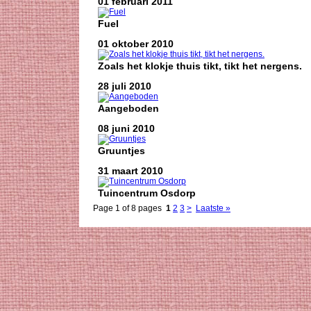
01 februari 2011
Fuel
01 oktober 2010
Zoals het klokje thuis tikt, tikt het nergens.
28 juli 2010
Aangeboden
08 juni 2010
Gruuntjes
31 maart 2010
Tuincentrum Osdorp
Page 1 of 8 pages
1
2
3
>
Laatste »