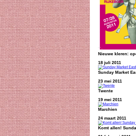
Nieuwe kleren: o
18 juli 2011
Sunday Market Eas
23 mei 2011
Twente
19 mei 2011
Marchien
24 maart 2011
Komt allen! Sunda