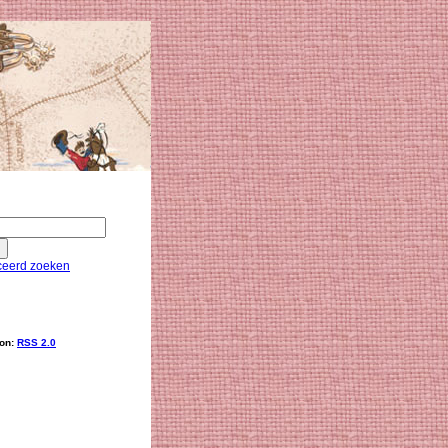
eerd zoeken
ion:
RSS 2.0