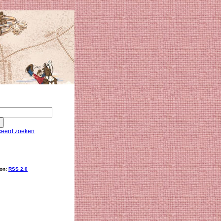
eerd zoeken
ion:
RSS 2.0