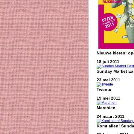
Nieuwe kleren: o
18 juli 2011
Sunday Market Eas
23 mei 2011
Twente
19 mei 2011
Marchien
24 maart 2011
Komt allen! Sunda