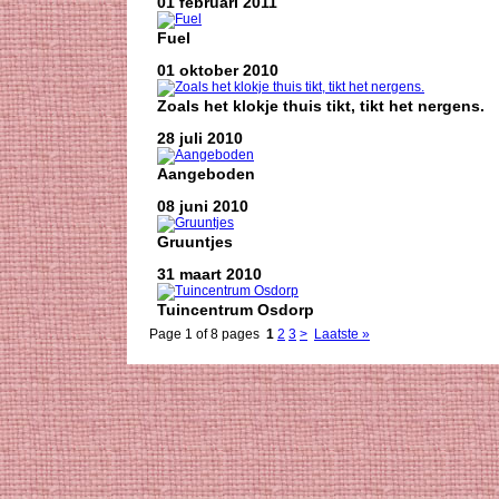
01 februari 2011
Fuel
01 oktober 2010
Zoals het klokje thuis tikt, tikt het nergens.
28 juli 2010
Aangeboden
08 juni 2010
Gruuntjes
31 maart 2010
Tuincentrum Osdorp
Page 1 of 8 pages
1
2
3
>
Laatste »