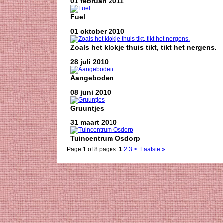
01 februari 2011
Fuel
01 oktober 2010
Zoals het klokje thuis tikt, tikt het nergens.
28 juli 2010
Aangeboden
08 juni 2010
Gruuntjes
31 maart 2010
Tuincentrum Osdorp
Page 1 of 8 pages
1
2
3
>
Laatste »