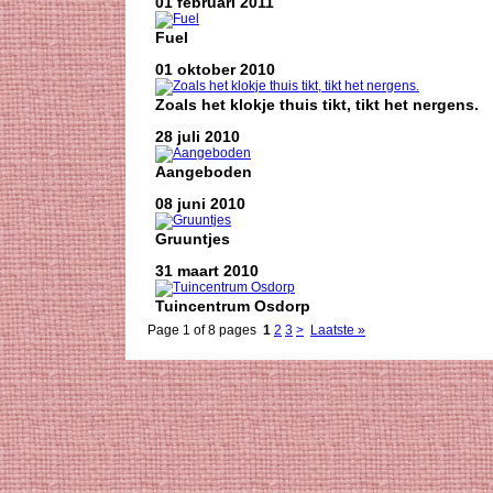
01 februari 2011
Fuel
01 oktober 2010
Zoals het klokje thuis tikt, tikt het nergens.
28 juli 2010
Aangeboden
08 juni 2010
Gruuntjes
31 maart 2010
Tuincentrum Osdorp
Page 1 of 8 pages
1
2
3
>
Laatste »